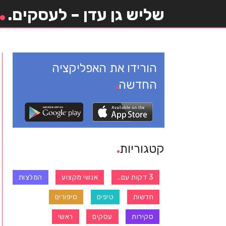
שליש גן עדן – לעסקים.
הורידו את האפליקציה
החדשה
קטגוריות
3 דקות עם..
אנשי מקצוע
המלצות
חדשות
טיפים
סיפורים
סקירות
עסקים
ראשי