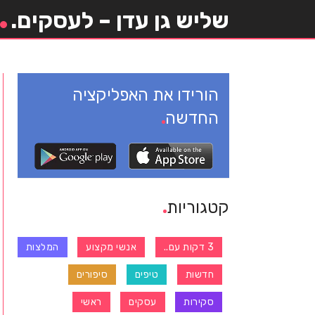
שליש גן עדן – לעסקים.
הורידו את האפליקציה
החדשה
קטגוריות
3 דקות עם..
אנשי מקצוע
המלצות
חדשות
טיפים
סיפורים
סקירות
עסקים
ראשי